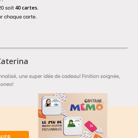
20 soit
.
40 cartes
ur chaque carte.
Caterina
nalisé, une super idée de cadeau! Finition soignée,
ooneo!
s
NIER