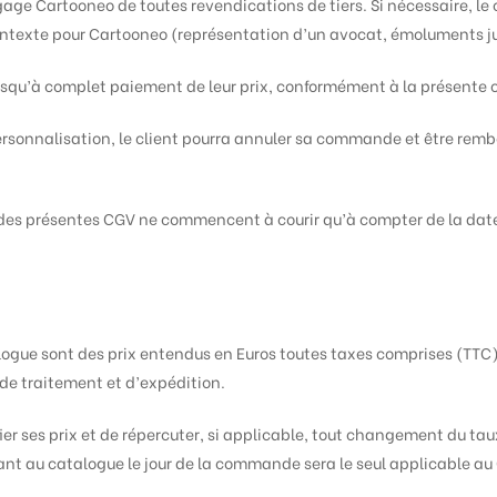
dégage Cartooneo de toutes revendications de tiers. Si nécessaire, le
ontexte pour Cartooneo (représentation d’un avocat, émoluments jud
usqu’à complet paiement de leur prix, conformément à la présente c
 personnalisation, le client pourra annuler sa commande et être re
on » des présentes CGV ne commencent à courir qu’à compter de la da
alogue sont des prix entendus en Euros toutes taxes comprises (TTC
de traitement et d’expédition.
r ses prix et de répercuter, si applicable, tout changement du taux
rant au catalogue le jour de la commande sera le seul applicable au 