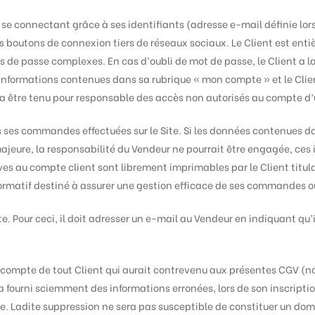
en se connectant grâce à ses identifiants (adresse e-mail définie lo
s boutons de connexion tiers de réseaux sociaux. Le Client est ent
mots de passe complexes. En cas d’oubli de mot de passe, le Client a 
 informations contenues dans sa rubrique « mon compte » et le Clien
ra être tenu pour responsable des accès non autorisés au compte d’
s ses commandes effectuées sur le Site. Si les données contenues da
majeure, la responsabilité du Vendeur ne pourrait être engagée, ce
ves au compte client sont librement imprimables par le Client titu
ormatif destiné à assurer une gestion efficace de ses commandes ou
ite. Pour ceci, il doit adresser un e-mail au Vendeur en indiquant q
 le compte de tout Client qui aurait contrevenu aux présentes CGV 
a fourni sciemment des informations erronées, lors de son inscripti
. Ladite suppression ne sera pas susceptible de constituer un dom