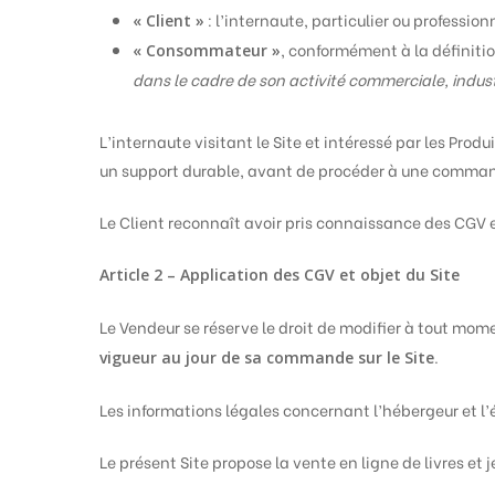
: l’internaute, particulier ou profession
« Client »
, conformément à la définitio
« Consommateur »
dans le cadre de son activité commerciale, industr
L’internaute visitant le Site et intéressé par les Prod
un support durable, avant de procéder à une command
Le Client reconnaît avoir pris connaissance des CGV 
Article 2 – Application des CGV et objet du Site
Le Vendeur se réserve le droit de modifier à tout mome
.
vigueur au jour de sa commande sur le Site
Les informations légales concernant l’hébergeur et l’éd
Hit enter to search or ESC to close
Le présent Site propose la vente en ligne de livres et 