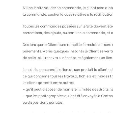
S’il souhaite valider sa commande, le client sera d’a
la commande, cocher la case relative à la ratification
Toutes les commandes passées sur le Site doivent êtr
corrections, des ajouts, ou annuler la commande, et ce
Dès lors que le Client aura rempli le formulaire, il s
paiements. Après quelques instants le Client se verr
de celle-ci. Il recevra si nécessaire également un li
Lors de la personnalisation de son produit le client e
ce qui concerne tous les travaux, fichiers et images t
Le client garantit entre autres
– qu’il peut disposer de manière illimitée des droits né
– que les photographies qui ont été envoyés à Cartoon
ou dispositions pénales.